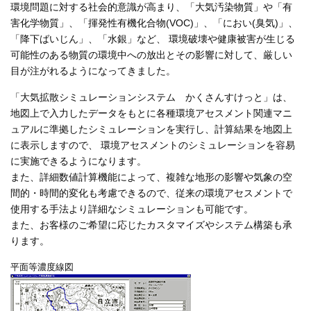
環境問題に対する社会的意識が高まり、「大気汚染物質」や「有
害化学物質」、「揮発性有機化合物(VOC)」、「におい(臭気)」、
「降下ばいじん」、「水銀」など、 環境破壊や健康被害が生じる
可能性のある物質の環境中への放出とその影響に対して、厳しい
目が注がれるようになってきました。
「大気拡散シミュレーションシステム かくさんすけっと」は、
地図上で入力したデータをもとに各種環境アセスメント関連マニ
ュアルに準拠したシミュレーションを実行し、計算結果を地図上
に表示しますので、 環境アセスメントのシミュレーションを容易
に実施できるようになります。
また、詳細数値計算機能によって、複雑な地形の影響や気象の空
間的・時間的変化も考慮できるので、従来の環境アセスメントで
使用する手法より詳細なシミュレーションも可能です。
また、お客様のご希望に応じたカスタマイズやシステム構築も承
ります。
平面等濃度線図