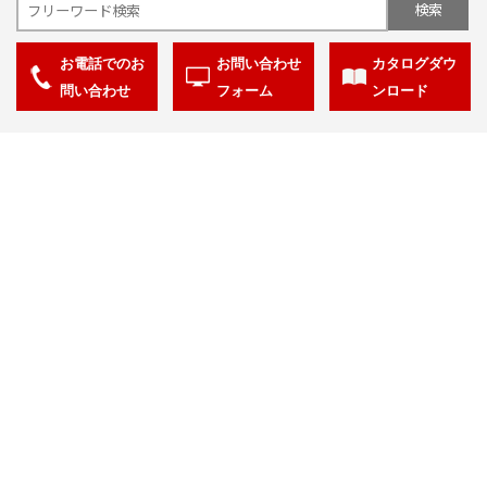
をご確認のうえ、必要な手続きをお取りください。
お電話でのお
お問い合わせ
カタログダウ
関連製品・サービス・ソリューション
問い合わせ
フォーム
ンロード
水害対策ソリューション「DioVISTA」
予兆診断ソリューション
保守支援ソリューション「サイトリミックス」
見える化ソリューション
リバースエンジニアリングサービス
CAE・受託解析評価サービス
タブレット利用による設備点検管理システム