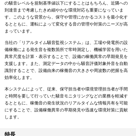
の騒音レベルを規制基準値以下にすることはもちろん、近隣への
到達音まで考慮したきめ細やかな環境対応も重要になっていま
す。このような背景から、保守や管理にかかるコストを最小化す
るとともに、運転によって変化する音の管理や対策のニーズが高
まっています。
当社の「リアルタイム騒音監視システム」は、工場や発電所の設
備稼働による発生音を複数箇所で常時測定し、機械学習を用いた
異常尺度を計算・表示することで、設備の稼働異常の早期発見を
支援します。また、測定データの中から騒音評価対象外音を自動
識別することで、設備由来の稼働音の大きさや周波数の把握を高
効率化します。
本システムによって、従来、保守担当者や環境管理担当者が手間
と時間を要して行っていた騒音モニタリングなどの業務を軽減す
るとともに、稼働音の発生状況のリアルタイムな情報共有を可能
にすることで、設備稼働異常の早期発見や迅速な環境対策に貢献
します。
特長