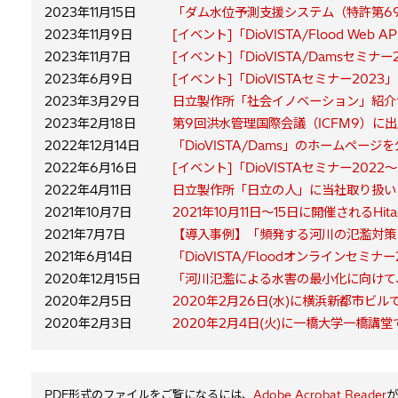
2023年11月15日
「ダム水位予測支援システム（特許第69
2023年11月9日
[イベント]「DioVISTA/Flood We
2023年11月7日
[イベント]「DioVISTA/Damsセミ
2023年6月9日
[イベント]「DioVISTAセミナー202
2023年3月29日
日立製作所「社会イノベーション」紹介サ
2023年2月18日
第9回洪水管理国際会議（ICFM9）に
2022年12月14日
「DioVISTA/Dams」のホームペー
2022年6月16日
[イベント]「DioVISTAセミナー2
2022年4月11日
日立製作所「日立の人」に当社取り扱いソ
2021年10月7日
2021年10月11日～15日に開催されるHitachi
2021年7月7日
【導入事例】「頻発する河川の氾濫対策に
2021年6月14日
「DioVISTA/Floodオンラインセミナ
2020年12月15日
「河川氾濫による水害の最小化に向けて
2020年2月5日
2020年2月26日(水)に横浜新都市ビル
2020年2月3日
2020年2月4日(火)に一橋大学一橋
PDF形式のファイルをご覧になるには、
Adobe Acrobat Reader
が