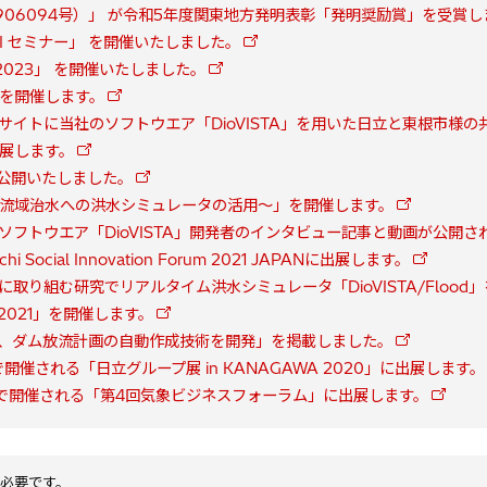
06094号）」 が令和5年度関東地方発明表彰「発明奨励賞」を受賞し
b API セミナー」 を開催いたしました。
ナー2023」 を開催いたしました。
3」を開催します。
イトに当社のソフトウエア「DioVISTA」を用いた日立と東根市様
出展します。
ジを公開いたしました。
022～流域治水への洪水シミュレータの活用～」を開催します。
フトウエア「DioVISTA」開発者のインタビュー記事と動画が公開さ
 Social Innovation Forum 2021 JAPANに出展します。
取り組む研究でリアルタイム洪水シミュレータ「DioVISTA/Flood
ー2021」を開催します。
、ダム放流計画の自動作成技術を開発」を掲載しました。
で開催される「日立グループ展 in KANAGAWA 2020」に出展します。
講堂で開催される「第4回気象ビジネスフォーラム」に出展します。
必要です。