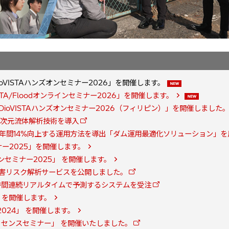
ioVISTAハンズオンセミナー2026」を開催します。
ISTA/Floodオンラインセミナー2026」を開催します。
に「DioVISTAハンズオンセミナー2026（フィリピン）」を開催しました
た3次元流体解析技術を導入
年間14%向上する運用方法を導出「ダム運用最適化ソリューション」を
ミナー2025」を開催します。
ラインセミナー2025」 を開催します。
 水害リスク解析サービスを公開しました。
時間連続リアルタイムで予測するシステムを受注
4」 を開催します。
ー2024」 を開催します。
Webライセンスセミナー」 を開催いたしました。