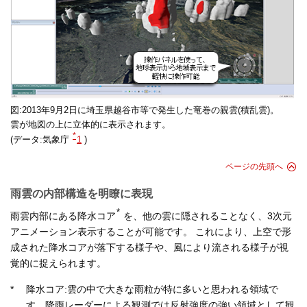
図:2013年9月2日に埼玉県越谷市等で発生した竜巻の親雲(積乱雲)。
雲が地図の上に立体的に表示されます。
*
(データ:気象庁
1
)
ページの先頭へ
雨雲の内部構造を明瞭に表現
*
雨雲内部にある降水コア
を、他の雲に隠されることなく、3次元
アニメーション表示することが可能です。 これにより、上空で形
成された降水コアが落下する様子や、風により流される様子が視
覚的に捉えられます。
*
降水コア:雲の中で大きな雨粒が特に多いと思われる領域で
す。降雨レーダーによる観測では反射強度の強い領域として観