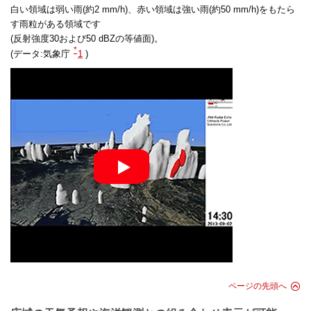
白い領域は弱い雨(約2 mm/h)、赤い領域は強い雨(約50 mm/h)をもたら
す雨粒がある領域です
(反射強度30および50 dBZの等値面)。
*
(データ:気象庁
1
)
ページの先頭へ