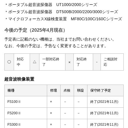
ポータブル超音波探傷器 UT1000/2000シリーズ
ポータブル超音波探傷器 DT500B/2000/2200/3000シリーズ
マイクロフォーカスX線検査装置 MF80C/100C/160Cシリーズ
今後の予定（2025年4月現在）
予定表に記載のない機種は、当社までお問い合わせください。
なお、今後の予定は、予告なく変更することがあります。
対応
一部対応終
対応終
ご相談対
○
△
×
-
中
了
了
応
超音波映像装置
機種
修理
点検
移設
保守終了予定
FS100Ⅱ
×
－
－
終了(2021年11月)
FS200Ⅱ
×
－
－
終了(2021年11月)
FS300Ⅱ
×
－
－
終了(2021年11月)